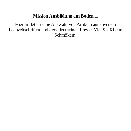
Mission Ausbildung am Boden....
Hier findet ihr eine Auswahl von Artikeln aus diversen
Fachzeitschriften und der allgemeinen Presse. Viel Spaß beim
Schmökern.
Cavallo Ausgabe(007_2024)-001
Cavallo Ausgabe(007_2024)-040
Cavallo Ausgabe(007_2024)-041